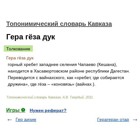
Топонимический словарь Кавказа
Гера гёза дук
Толкование
Гера гёза дук
горный хребет западнее селения Чапаево (Кешана),
находится в Хасавюртовском районе республики Дагестан.
Переводится с вайнахского, как «хребет, где собирается
дружина», где гёза – «коновязь» (вайнах.).
Топонимический словарь Кавказа
.
А.В. Твердый
.
2011
.
Игры ⚽
Нужен реферат?
Гер аихие
Герагеран отар